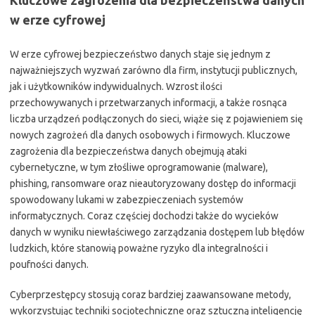
Kluczowe zagrożenia dla bezpieczeństwa danych
w erze cyfrowej
W erze cyfrowej bezpieczeństwo danych staje się jednym z
najważniejszych wyzwań zarówno dla firm, instytucji publicznych,
jak i użytkowników indywidualnych. Wzrost ilości
przechowywanych i przetwarzanych informacji, a także rosnąca
liczba urządzeń podłączonych do sieci, wiąże się z pojawieniem się
nowych zagrożeń dla danych osobowych i firmowych. Kluczowe
zagrożenia dla bezpieczeństwa danych obejmują ataki
cybernetyczne, w tym złośliwe oprogramowanie (malware),
phishing, ransomware oraz nieautoryzowany dostęp do informacji
spowodowany lukami w zabezpieczeniach systemów
informatycznych. Coraz częściej dochodzi także do wycieków
danych w wyniku niewłaściwego zarządzania dostępem lub błędów
ludzkich, które stanowią poważne ryzyko dla integralności i
poufności danych.
Cyberprzestępcy stosują coraz bardziej zaawansowane metody,
wykorzystując techniki socjotechniczne oraz sztuczną inteligencję