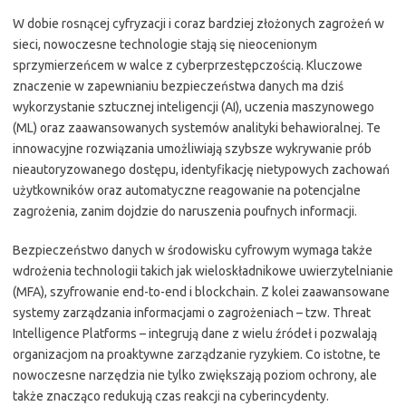
W dobie rosnącej cyfryzacji i coraz bardziej złożonych zagrożeń w
sieci, nowoczesne technologie stają się nieocenionym
sprzymierzeńcem w walce z cyberprzestępczością. Kluczowe
znaczenie w zapewnianiu bezpieczeństwa danych ma dziś
wykorzystanie sztucznej inteligencji (AI), uczenia maszynowego
(ML) oraz zaawansowanych systemów analityki behawioralnej. Te
innowacyjne rozwiązania umożliwiają szybsze wykrywanie prób
nieautoryzowanego dostępu, identyfikację nietypowych zachowań
użytkowników oraz automatyczne reagowanie na potencjalne
zagrożenia, zanim dojdzie do naruszenia poufnych informacji.
Bezpieczeństwo danych w środowisku cyfrowym wymaga także
wdrożenia technologii takich jak wieloskładnikowe uwierzytelnianie
(MFA), szyfrowanie end-to-end i blockchain. Z kolei zaawansowane
systemy zarządzania informacjami o zagrożeniach – tzw. Threat
Intelligence Platforms – integrują dane z wielu źródeł i pozwalają
organizacjom na proaktywne zarządzanie ryzykiem. Co istotne, te
nowoczesne narzędzia nie tylko zwiększają poziom ochrony, ale
także znacząco redukują czas reakcji na cyberincydenty.