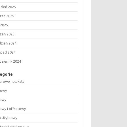
ecień 2025
zec 2025
 2025
czeń 2025
dzień 2024
topad 2024
dziernik 2024
egorie
erowe i plakaty
rowy
rowy
rowy i offsetowy
k Użytkowy
ateriały reklamowe