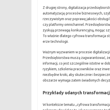
Z drugiej strony, digitalizacja przedsiębio
automatyzację procesów biznesowych, szybs
rzeczywistym oraz poprawę jakości obsługi 
czy platformy omnichannel. Przedsiębiorstw
zyskują przewagę konkurencyjną, mogąc szy
To właśnie dlatego cyfrowa transformacja s
erze technologii.
Ważnym wyzwaniem w procesie digitalizacji
Przedsiębiorstwa muszą zagwarantować, że
informacji, co jest szczególnie istotne w d
ryzykiem, szkolenia pracowników oraz inwe
niezbędne kroki, aby skutecznie i bezpieczn
obszarze wymaga zatem świadomych decyzji 
Przykłady udanych transformacj
W kontekście tematu „cyfrowa transformacj