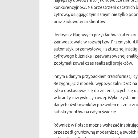
najlepszy dowód na to, jak nowoczesne tec
konkurencyjność. Na przestrzeni ostatnich l
cyfrową, osiągając tym samym nie tylko pop
oraz zadowolenia klientów.
Jednym z flagowych przykładów skutecznej c
zainwestowała w rozwój tzw. Przemysłu 4.0, 
automatyki przemysłowej i sztucznej inteli
cyfrowego bliźniaka i zaawansowanej analit
zoptymalizował czas realizacji projektów.
Innym udanym przypadkiem transformacji cyf
Rezygnując z modelu wypożyczalni DVD na rz
tylko dostosował się do zmieniających się 
w branży rozrywki cyfrowej. Wykorzystanie sz
danych użytkowników pozwoliło na znaczne
subskrybentów na całym świecie.
Również w Polsce można wskazać inspirujące
przeszedł gruntowną modernizację swoich u