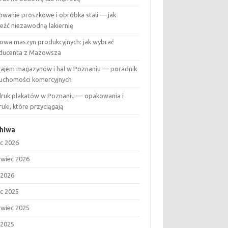
owanie proszkowe i obróbka stali — jak
leźć niezawodną lakiernię
owa maszyn produkcyjnych: jak wybrać
ducenta z Mazowsza
ajem magazynów i hal w Poznaniu — poradnik
ruchomości komercyjnych
ruk plakatów w Poznaniu — opakowania i
uki, które przyciągają
hiwa
ec 2026
rwiec 2026
 2026
ec 2025
rwiec 2025
 2025