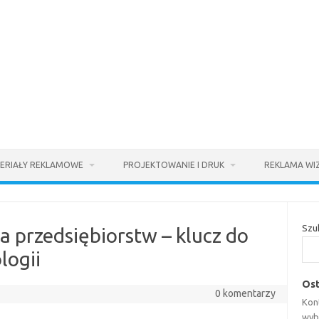
ERIAŁY REKLAMOWE
PROJEKTOWANIE I DRUK
REKLAMA WI
Szu
 przedsiębiorstw – klucz do
logii
Ost
0 komentarzy
Kont
wyb