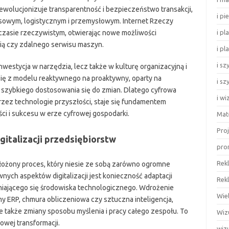
rewolucjonizuje transparentność i bezpieczeństwo transakcji,
i pi
sowym, logistycznym i przemysłowym. Internet Rzeczy
czasie rzeczywistym, otwierając nowe możliwości
i pl
gią czy zdalnego serwisu maszyn.
i p
i sz
nwestycja w narzędzia, lecz także w kulturę organizacyjną i
ię z modelu reaktywnego na proaktywny, oparty na
i s
do szybkiego dostosowania się do zmian. Dlatego cyfrowa
i w
rzez technologie przyszłości, staje się fundamentem
i i sukcesu w erze cyfrowej gospodarki.
Mat
Pro
gitalizacji przedsiębiorstw
prom
Rek
łożony proces, który niesie ze sobą zarówno ogromne
wnych aspektów digitalizacji jest konieczność adaptacji
Rek
eniającego się środowiska technologicznego. Wdrożenie
Wie
my ERP, chmura obliczeniowa czy sztuczna inteligencja,
e także zmiany sposobu myślenia i pracy całego zespołu. To
Wiz
rowej transformacji.
wiz