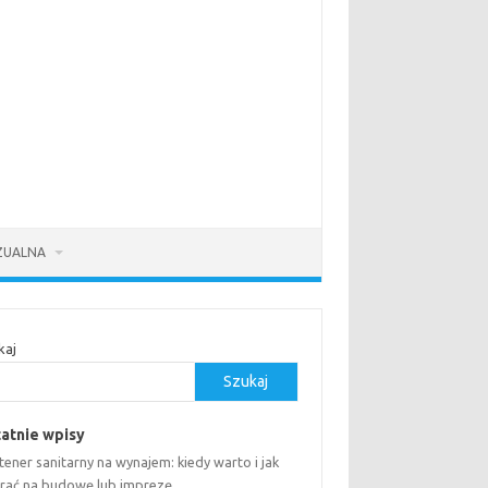
ZUALNA
kaj
Szukaj
atnie wpisy
ener sanitarny na wynajem: kiedy warto i jak
rać na budowę lub imprezę