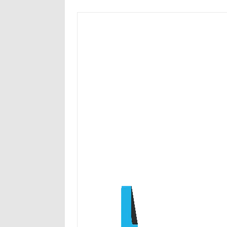
Przejdź
do
treści