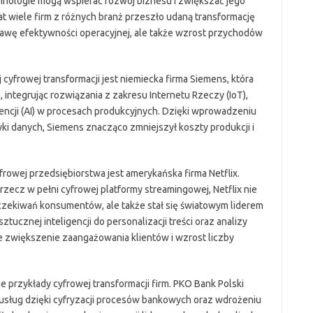
hnologie mogą wspierać rozwój biznesu i zwiększać jego
at wiele firm z różnych branż przeszło udaną transformację
rawę efektywności operacyjnej, ale także wzrost przychodów
yfrowej transformacji jest niemiecka firma Siemens, która
integrując rozwiązania z zakresu Internetu Rzeczy (IoT),
gencji (AI) w procesach produkcyjnych. Dzięki wprowadzeniu
yki danych, Siemens znacząco zmniejszył koszty produkcji i
rowej przedsiębiorstwa jest amerykańska firma Netflix.
ecz w pełni cyfrowej platformy streamingowej, Netflix nie
oczekiwań konsumentów, ale także stał się światowym liderem
tucznej inteligencji do personalizacji treści oraz analizy
 zwiększenie zaangażowania klientów i wzrost liczby
 przykłady cyfrowej transformacji firm. PKO Bank Polski
sług dzięki cyfryzacji procesów bankowych oraz wdrożeniu