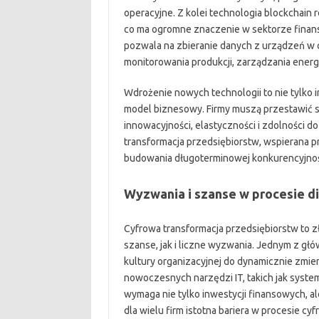
operacyjne. Z kolei technologia blockchain 
co ma ogromne znaczenie w sektorze finan
pozwala na zbieranie danych z urządzeń w 
monitorowania produkcji, zarządzania ener
Wdrożenie nowych technologii to nie tylko i
model biznesowy. Firmy muszą przestawić s
innowacyjności, elastyczności i zdolności 
transformacja przedsiębiorstw, wspierana p
budowania długoterminowej konkurencyjnośc
Wyzwania i szanse w procesie di
Cyfrowa transformacja przedsiębiorstw to z
szanse, jak i liczne wyzwania. Jednym z głó
kultury organizacyjnej do dynamicznie zmi
nowoczesnych narzędzi IT, takich jak syste
wymaga nie tylko inwestycji finansowych, al
dla wielu firm istotna bariera w procesie cyf