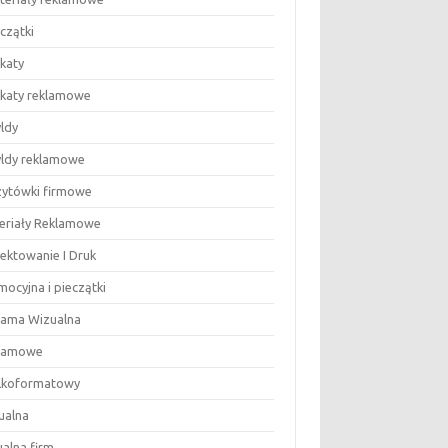
eczątki
akaty
lakaty reklamowe
yldy
zyldy reklamowe
izytówki firmowe
eriały Reklamowe
jektowanie I Druk
ocyjna i pieczątki
lama Wizualna
lamowe
lkoformatowy
ualna
ualna firm