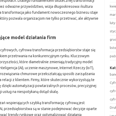
 zespołach. Dlatego fundamentem skutecznej transformacji
ównież odważne przywództwo, wizja długookresowa i kultura
kwi
wa transformacja jako fundament nowoczesnego biznesu staje
mar
który pozwala organizacjom nie tylko przetrwać, ale aktywnie
luty
sty
jące model działania firm
gru
lis
yfrowych, cyfrowa transformacja przedsiębiorstw staje się
unkiem przetrwania na konkurencyjnym rynku. Kluczowym
paź
przyszłości, które diametralnie zmieniają tradycyjny model
inteligencja (AI), uczenie maszynowe, Internet Rzeczy (IoT),
Kat
y rozwiązania chmurowe przekształcają sposób zarządzania
ban
relacji z klientem. Firmy, które skutecznie wykorzystują te
Cyf
dzięki automatyzacji powtarzalnych procesów, precyzyjnej
cyf
ji usług na niespotykaną dotąd skalę.
cyf
ań wspierających szybką transformację cyfrową jest
Dru
 AI, przedsiębiorstwa są w stanie podejmować decyzje oparte
ować trendy rynkowe oraz optymalizować działania
i m