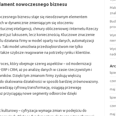
ndament nowoczesnego biznesu
Mal
zna
woczesnego biznesu staje się nieodzownym elementem
Bud
cych w dynamicznie zmieniającym się otoczeniu
pro
ucznej inteligencji, chmury obliczeniowej i Internetu Rzeczy
 jest już luksusem, lecz koniecznością. Kluczowe znaczenie
Wyn
u działania firmy w model oparty na danych, automatyzacji
nie
rm. Taki model umożliwia przedsiębiorstwom nie tylko
Wyd
 także szybsze reagowanie na potrzeby rynku i klientów.
nadr
roces, który obejmuje szereg aspektów – od modernizacji
Arc
 ERP i CRM, aż po analizę danych w czasie rzeczywistym i
lipi
ników. Dzięki tym zmianom firmy zyskują większą
cze
 do skalowania działalności w sposób bardziej zrównoważony.
owadzają cyfrową transformację, osiągają przewagę
maj
raz przyciągają nowe segmenty odbiorców dzięki
lipi
cze
t kulturowy – cyfryzacja wymaga zmian w podejściu do
maj