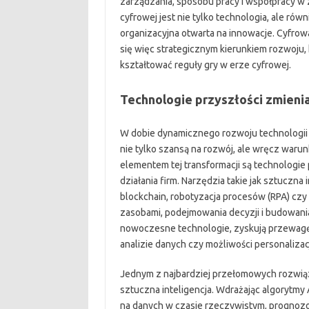
zarządzania, sposobu pracy i współpracy w
cyfrowej jest nie tylko technologia, ale r
organizacyjna otwarta na innowacje. Cyfro
się więc strategicznym kierunkiem rozwoju, 
kształtować reguły gry w erze cyfrowej.
Technologie przyszłości zmienia
W dobie dynamicznego rozwoju technologii c
nie tylko szansą na rozwój, ale wręcz war
elementem tej transformacji są technologie 
działania firm. Narzędzia takie jak sztuczna 
blockchain, robotyzacja procesów (RPA) cz
zasobami, podejmowania decyzji i budowania 
nowoczesne technologie, zyskują przewagę 
analizie danych czy możliwości personalizac
Jednym z najbardziej przełomowych rozwiąz
sztuczna inteligencja. Wdrażając algorytmy
na danych w czasie rzeczywistym, prognoz