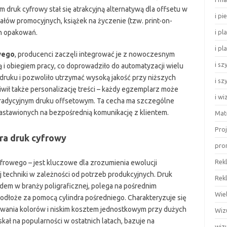
 druk cyfrowy stał się atrakcyjną alternatywą dla offsetu w
i pi
iałów promocyjnych, książek na życzenie (tzw. print-on-
ch opakowań.
i pl
i p
wego
, producenci zaczęli integrować je z nowoczesnym
i sz
i obiegiem pracy, co doprowadziło do automatyzacji wielu
i druku i pozwoliło utrzymać wysoką jakość przy niższych
i s
wił także personalizację treści – każdy egzemplarz może
i w
 tradycyjnym druku offsetowym. Ta cecha ma szczególne
stawionych na bezpośrednią komunikację z klientem.
Mat
Pro
ra druk cyfrowy
prom
Rek
frowego – jest kluczowe dla zrozumienia ewolucji
 techniki w zależności od potrzeb produkcyjnych. Druk
Rek
rdem w branży poligraficznej, polega na pośrednim
Wie
odłoże za pomocą cylindra pośredniego. Charakteryzuje się
owania kolorów i niskim kosztem jednostkowym przy dużych
Wiz
kał na popularności w ostatnich latach, bazuje na
wiz