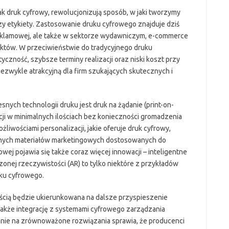
ak druk cyfrowy, rewolucjonizują sposób, w jaki tworzymy
zy etykiety. Zastosowanie druku cyfrowego znajduje dziś
reklamowej, ale także w sektorze wydawniczym, e-commerce
któw. W przeciwieństwie do tradycyjnego druku
czność, szybsze terminy realizacji oraz niski koszt przy
iezwykle atrakcyjną dla firm szukających skutecznych i
ch technologii druku jest druk na żądanie (print-on-
cji w minimalnych ilościach bez konieczności gromadzenia
wościami personalizacji, jakie oferuje druk cyfrowy,
alnych materiałów marketingowych dostosowanych do
ej pojawia się także coraz więcej innowacji – inteligentne
onej rzeczywistości (AR) to tylko niektóre z przykładów
ku cyfrowego.
ością będzie ukierunkowana na dalsze przyspieszenie
także integrację z systemami cyfrowego zarządzania
wanie na zrównoważone rozwiązania sprawia, że producenci