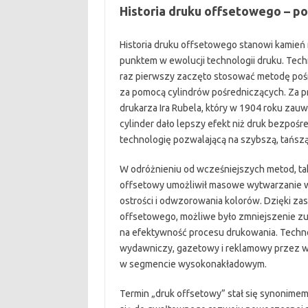
Historia druku offsetowego – po
Historia druku offsetowego stanowi kamień 
punktem w ewolucji technologii druku. Tech
raz pierwszy zaczęto stosować metodę poś
za pomocą cylindrów pośredniczących. Za 
drukarza Ira Rubela, który w 1904 roku zau
cylinder dało lepszy efekt niż druk bezpośre
technologię pozwalającą na szybszą, tańszą
W odróżnieniu od wcześniejszych metod, takic
offsetowy umożliwił masowe wytwarzanie w
ostrości i odwzorowania kolorów. Dzięki za
offsetowego, możliwe było zmniejszenie zuż
na efektywność procesu drukowania. Techn
wydawniczy, gazetowy i reklamowy przez w
w segmencie wysokonakładowym.
Termin „druk offsetowy” stał się synonimem