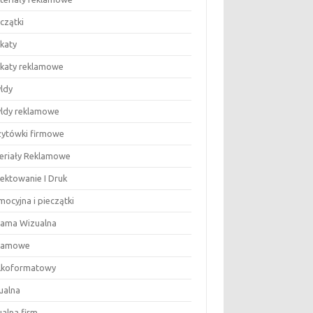
eczątki
akaty
lakaty reklamowe
yldy
zyldy reklamowe
izytówki firmowe
eriały Reklamowe
jektowanie I Druk
ocyjna i pieczątki
lama Wizualna
lamowe
lkoformatowy
ualna
ualna firm