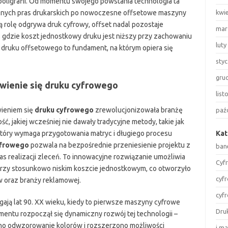
ligrafii. Od momentu swojego powstania technologia ta
znych pras drukarskich po nowoczesne offsetowe maszyny
kwi
 rolę odgrywa druk cyfrowy, offset nadal pozostaje
mar
 gdzie koszt jednostkowy druku jest niższy przy zachowaniu
luty
 druku offsetowego to fundament, na którym opiera się
sty
gru
awienie się druku cyfrowego
lis
wieniem się
druku cyfrowego
zrewolucjonizowała branżę
paź
ść, jakiej wcześniej nie dawały tradycyjne metody, takie jak
 który wymaga przygotowania matryc i długiego procesu
Kat
yfrowego
pozwala na bezpośrednie przeniesienie projektu z
ban
as realizacji zleceń. To innowacyjne rozwiązanie umożliwia
Cyf
przy stosunkowo niskim koszcie jednostkowym, co otworzyło
cyf
 oraz branży reklamowej.
cyf
gają lat 90. XX wieku, kiedy to pierwsze maszyny cyfrowe
Dru
mentu rozpoczął się dynamiczny rozwój tej technologii –
no odwzorowanie kolorów i rozszerzono możliwości
i m