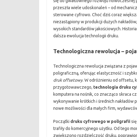
się do gwałtownego rozwoju nowoczesnej po
przeszła wiele udoskonaleń – od mechanic
sterowane cyfrowo. Choć dziś coraz większą
niezastąpiony w produkcji dużych nakładów,
wysokich standardów jakościowych. Historia
dalsza ewolucja technologii druku.
Technologiczna rewolucja – poj
Technologiczna rewolucja związana z poja
poligraficzną, oferując elastyczność i szybko
druk offsetowy
. W odróżnieniu od offsetu,
przygotowawczego,
technologia druku c
komputera na nośnik, co znacząco skraca cz
wykonywanie krótkich i średnich nakładów 
nowe możliwości dla małych firm, wydawców
Początki
druku cyfrowego w poligrafii
się
trafiły do komercyjnego użytku. Od tego mo
zwiększono rozdzielczość druku, poprawio