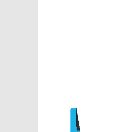
Przejdź
do
treści