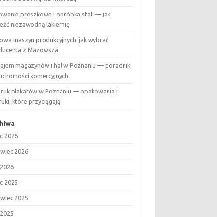
owanie proszkowe i obróbka stali — jak
leźć niezawodną lakiernię
owa maszyn produkcyjnych: jak wybrać
ducenta z Mazowsza
ajem magazynów i hal w Poznaniu — poradnik
ruchomości komercyjnych
ruk plakatów w Poznaniu — opakowania i
uki, które przyciągają
hiwa
ec 2026
rwiec 2026
 2026
ec 2025
rwiec 2025
 2025