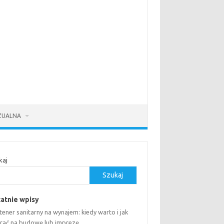
ZUALNA
kaj
Szukaj
atnie wpisy
ener sanitarny na wynajem: kiedy warto i jak
rać na budowę lub imprezę