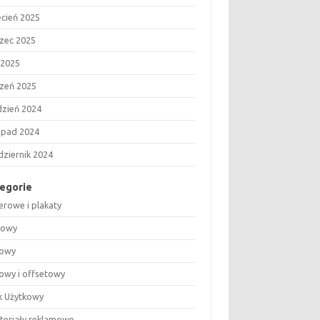
ecień 2025
zec 2025
 2025
czeń 2025
dzień 2024
topad 2024
dziernik 2024
egorie
erowe i plakaty
rowy
rowy
rowy i offsetowy
k Użytkowy
ateriały reklamowe