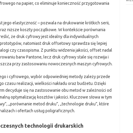
frowego na papier, co eliminuje konieczność przygotowania
 jego elastyczność – pozwala na drukowanie krótkich serii,
ji oraz niższe koszty początkowe. W kontekście porównania
ślić, że druk cyfrowy jest idealny dla indywidualnych
rototypów, natomiast druk offsetowy sprawdza się lepiej
talogi czy czasopisma. Z punktu widzenia jakości, offset nadal
owaniu barw Pantone, lecz druk cyfrowy stale się rozwija i
łaszcza przy zastosowaniu nowoczesnych maszyn cyfrowych.
go i cyfrowego, wybór odpowiedniej metody zależy przede
 czasu realizacji, wielkości nakładu oraz budżetu. Dzięki
firm decyduje się na zastosowanie obu metod w zależności od
alną optymalizację kosztów i jakości. Kluczowe słowa w tym
owy”, „porównanie metod druku”, „technologie druku”, które
alizach i ofertach usług poligraficznych.
czesnych technologii drukarskich