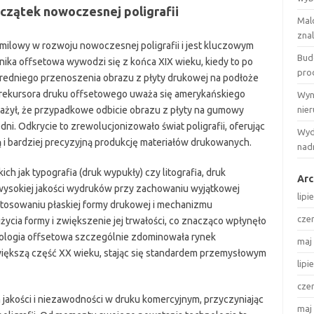
czątek nowoczesnej poligrafii
Mal
zna
milowy w rozwoju nowoczesnej poligrafii i jest kluczowym
Bud
nika offsetowa wywodzi się z końca XIX wieku, kiedy to po
pro
redniego przenoszenia obrazu z płyty drukowej na podłoże
prekursora druku offsetowego uważa się amerykańskiego
Wyn
ważył, że przypadkowe odbicie obrazu z płyty na gumowy
nie
dni. Odkrycie to zrewolucjonizowało świat poligrafii, oferując
Wyd
 i bardziej precyzyjną produkcję materiałów drukowanych.
nadr
h jak typografia (druk wypukły) czy litografia, druk
Arc
ysokiej jakości wydruków przy zachowaniu wyjątkowej
lipi
stosowaniu płaskiej formy drukowej i mechanizmu
cze
ycia formy i zwiększenie jej trwałości, co znacząco wpłynęło
ologia offsetowa szczególnie zdominowała rynek
maj
iększą część XX wieku, stając się standardem przemysłowym
lipi
cze
 jakości i niezawodności w druku komercyjnym, przyczyniając
maj