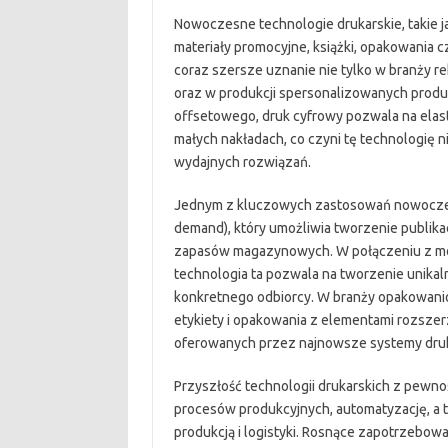
Nowoczesne technologie drukarskie, takie j
materiały promocyjne, książki, opakowania c
coraz szersze uznanie nie tylko w branży 
oraz w produkcji spersonalizowanych produ
offsetowego, druk cyfrowy pozwala na elasty
małych nakładach, co czyni tę technologię n
wydajnych rozwiązań.
Jednym z kluczowych zastosowań nowoczesny
demand), który umożliwia tworzenie publika
zapasów magazynowych. W połączeniu z możli
technologia ta pozwala na tworzenie unik
konkretnego odbiorcy. W branży opakowaniow
etykiety i opakowania z elementami rozszerz
oferowanych przez najnowsze systemy dru
Przyszłość technologii drukarskich z pewn
procesów produkcyjnych, automatyzację, a 
produkcją i logistyki. Rosnące zapotrzebo