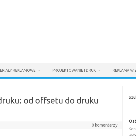
ERIAŁY REKLAMOWE
PROJEKTOWANIE I DRUK
REKLAMA WI
Szu
druku: od offsetu do druku
Ost
0 komentarzy
Kont
wyb