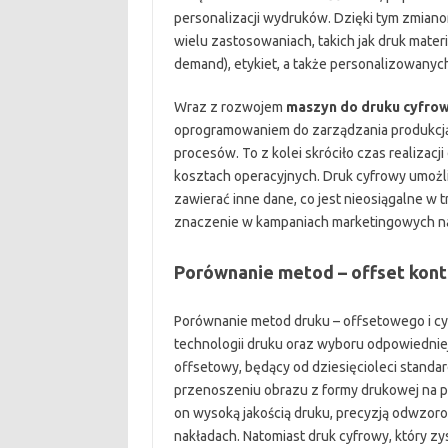
personalizacji wydruków. Dzięki tym zmianom
wielu zastosowaniach, takich jak druk mater
demand), etykiet, a także personalizowany
Wraz z rozwojem
maszyn do druku cyfro
oprogramowaniem do zarządzania produkcją 
procesów. To z kolei skróciło czas realizacj
kosztach operacyjnych. Druk cyfrowy umożli
zawierać inne dane, co jest nieosiągalne w
znaczenie w kampaniach marketingowych na
Porównanie metod – offset kont
Porównanie metod druku – offsetowego i cy
technologii druku oraz wyboru odpowiedniej
offsetowy, będący od dziesięcioleci standa
przenoszeniu obrazu z formy drukowej na p
on wysoką jakością druku, precyzją odwzor
nakładach. Natomiast druk cyfrowy, który zys