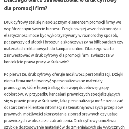
Dlaczego warto zainwestować w druk cyfrowy
dla promocji firm?
Druk cyfrowy stał się nieodłącznym elementem promocji firmy we
współczesnym świecie biznesu. Dzięki swojej wszechstronności i
elastyczności może być wykorzystywany w różnorodny sposób,
począwszy od ulotek i broszur, a skończywszy na billboardach czy
materiałach reklamowych do kampanii online. Dlaczego warto
zainwestować w druk cyfrowy dla promocji firm, zwłaszcza w
kontekście prawa pracy w Krakowie?
Po pierwsze, druk cyfrowy oferuje możliwość personalizacji. Dzięki
niemu firma może tworzyć spersonalizowane materiały
promocyjne, które lepiej trafiają do swojej docelowej grupy
odbiorców. W przypadku kancelarii prawniczych specjalizujących
się w prawie pracy w Krakowie, taka personalizacja może oznaczać
dostarczenie klientom informacji na temat najnowszych przepisów
prawnych, możliwości skorzystania z porad prawnych czy usług
prawniczych w obszarze zatrudnienia. Druk cyfrowy umożliwia
szybkie dostosowanie materiałów do zmieniających się wytycznych