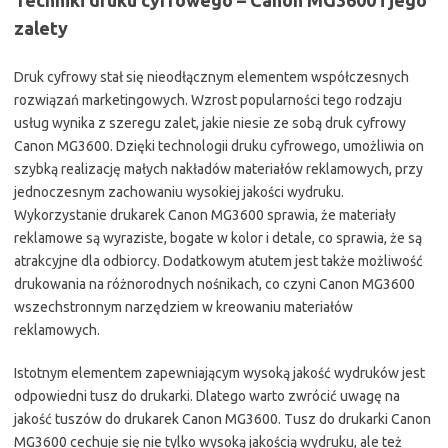
Techniki druku cyfrowego – Canon MG3600 i jego
zalety
Druk cyfrowy stał się nieodłącznym elementem współczesnych
rozwiązań marketingowych. Wzrost popularności tego rodzaju
usług wynika z szeregu zalet, jakie niesie ze sobą druk cyfrowy
Canon MG3600. Dzięki technologii druku cyfrowego, umożliwia on
szybką realizację małych nakładów materiałów reklamowych, przy
jednoczesnym zachowaniu wysokiej jakości wydruku.
Wykorzystanie drukarek Canon MG3600 sprawia, że materiały
reklamowe są wyraziste, bogate w kolor i detale, co sprawia, że są
atrakcyjne dla odbiorcy. Dodatkowym atutem jest także możliwość
drukowania na różnorodnych nośnikach, co czyni Canon MG3600
wszechstronnym narzędziem w kreowaniu materiałów
reklamowych.
Istotnym elementem zapewniającym wysoką jakość wydruków jest
odpowiedni tusz do drukarki. Dlatego warto zwrócić uwagę na
jakość tuszów do drukarek Canon MG3600. Tusz do drukarki Canon
MG3600 cechuje się nie tylko wysoką jakością wydruku, ale też