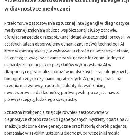
Przełomowe zastosowania sztucznej inteligencji
w diagnostyce medycznej
Przełomowe zastosowania
sztucznej inteligencji w diagnostyce
medycznej
zmieniają oblicze współczesnej służby zdrowia,
oferując narzędzia o niespotykanej dotąd skuteczności i precyzji. W
ostatnich latach obserwujemy dynamiczny rozwój technologii AI,
które wspierają lekarzy w wykrywaniu chorób na wczesnym etapie,
co znacząco zwiększa szanse na skuteczne leczenie. Jednym z
najbardziej imponujących przykładów wykorzystania
AI w
diagnostyce
jest analiza obrazów medycznych – radiologicznych,
tomograficznych czy mammograficznych. Algorytmy oparte na
uczeniu maszynowym potrafią zidentyfikować zmiany
nowotworowe z dokładnością porównywalną, a często nawet
przewyższającą, ludzkiego specjalistę.
Sztuczna inteligencja znajduje również zastosowanie w
diagnostyce chorób rzadkich i genetycznych. Systemy oparte na AI
analizują złożone dane genetyczne oraz historię chorób pacjenta,
pomagając w szybkim ustaleniu diagnozy, co wcześniej mogło