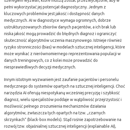
szeregiem wyzwań, które muszą zostać przezwyciężone, aby w
pełni wykorzystać jej potencjał diagnostyczny. Jednym z
kluczowych problemów jest jakość i dostępność danych
medycznych. AI w diagnostyce wymaga ogromnych, dobrze
ustrukturyzowanych zbiorów danych pacjentów, a ich brak lub
niska jakość mogą prowadzić do błędnych diagnoz i ograniczyć
skuteczność algorytmów uczenia maszynowego. Istnieje również
ryzyko stronniczości (bias) w modelach sztucznej inteligencji, które
może wynikać z nierównomiernego reprezentowania populacji w
danych treningowych, co z kolei może prowadzić do
niesprawiedliwych decyzji medycznych.
Innym istotnym wyzwaniem jest zaufanie pacjentów i personelu
medycznego do systemów opartych na sztucznej inteligencji. Choć
narzędzia AI oferują niespotykaną wcześniej precyzję i szybkość
diagnoz, wielu specjalistów poddaje w wątpliwość przejrzystość i
możliwość pełnego zrozumienia mechanizmów działania
algorytmów, zwłaszcza tych opartych na tzw. „czarnych
skrzynkach” (black-box models). Stąd rośnie zapotrzebowanie na
rozwój tzw. objaśnialnej sztucznej inteligencji (explainable AI),