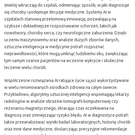
śmielej wkraczają do szpitali, odmieniając sposób, w jaki diagnozuje
się choroby i podejmuje decyzje medyczne. Systemy AI w
szpitalach stanowią przełomową innowację, pozwalającą na
szybsze i dokładniejsze rozpoznawanie schorzeń, takich jak
nowotwory, choroby serca, czy neurologiczne zaburzenia. Dzięki
uczeniu maszynowemu oraz analizie dużych zbiorów danych,
sztuczna inteligencja w medycynie potrafi rozpoznać
nieprawidłowości, które mogą umknąć ludzkiemu oku, zwiększając
tym samym szanse pacjentów na wczesne wykrycie i skuteczne
leczenie wielu chorób.
Współczesne rozwiązania AI ratujące życie są już wykorzystywane
w wielu renomowanych ośrodkach zdrowia na całym świecie.
Przykładowo, algorytmy sztucznej inteligencji wspomagają lekarzy
radiologów w analizie obrazów tomografii komputerowej czy
rezonansu magnetycznego, skracając czas oczekiwania na
diagnozę oraz zmniejszając ryzyko błędu. AI w diagnostyce potrafi
także przeanalizować wyniki badań laboratoryjnych, historię chorób
oraz inne dane medyczne, dostarczając precyzyjne rekomendacje