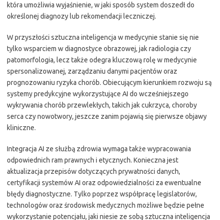
która umożliwia wyjaśnienie, w jaki sposób system doszedł do
określonej diagnozy lub rekomendacji leczniczej.
W przyszłości sztuczna inteligencja w medycynie stanie się nie
tylko wsparciem w diagnostyce obrazowej, jak radiologia czy
patomorfologia, lecz także odegra kluczową rolę w medycynie
spersonalizowanej, zarządzaniu danymi pacjentów oraz
prognozowaniu ryzyka chorób. Obiecującym kierunkiem rozwoju są
systemy predykcyjne wykorzystujące AI do wcześniejszego
wykrywania chorób przewlekłych, takich jak cukrzyca, choroby
serca czy nowotwory, jeszcze zanim pojawią się pierwsze objawy
kliniczne.
Integracja AI ze służbą zdrowia wymaga także wypracowania
odpowiednich ram prawnych i etycznych. Konieczna jest
aktualizacja przepisów dotyczących prywatności danych,
certyfikacji systemów AI oraz odpowiedzialności za ewentualne
błędy diagnostyczne. Tylko poprzez współpracę legislatorów,
technologów oraz środowisk medycznych możliwe będzie pełne
wykorzystanie potencjału, jaki niesie ze sobą sztuczna inteligencja