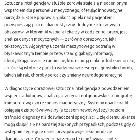
Sztuczna inteligencja w służbie zdrowia staje się nieocenionym
wsparciem dla personelu medycznego, oferując innowacyjne
narzędzia, które poprawiają jakość opieki nad pacjentem i
przyspieszają proces diagnostyczny. Jednym z kluczowych
obszarów, w którym AI wspiera lekarzy w codziennej pracy, jest
analiza danych medycznych — zarówno obrazowych, jak i
tekstowych. Algorytmy uczenia maszynowego potrafią w
błyskawicznym tempie przetwarzać gigabajty informacji,
identyfikując wzorce i anomalie, które mogą umknąć ludzkiemu oku,
a które są istotne z punktu widzenia wczesnej diagnostyki chorób,
takich jak rak, choroby serca czy zmiany neurodegeneracyjne.
W diagnostyce obrazowej sztuczna inteligencja z powodzeniem
wspiera radiologów, analizując zdjęcia rentgenowskie, tomografię
komputerową czy rezonans magnetyczny. Systemy oparte na AI
osiągają dziś porównywalny (a czasem nawet wyższy) poziom
trafności diagnozy niż doświadczeni specjaliści. Dzięki temu lekarze
mogą skupić się na bardziej złożonych przypadkach, podczas gdy AI
wstępnie segreguje dane i przygotowuje rekomendacje
diagnostyczne. Co więcej, narzędzia te umożliwiają ciągłe