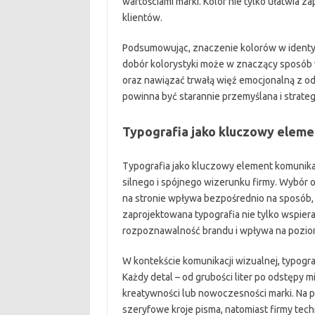
wartościami marki. Kolor nie tylko ułatwia za
klientów.
Podsumowując, znaczenie kolorów w identyfi
dobór kolorystyki może w znaczący sposób w
oraz nawiązać trwałą więź emocjonalną z odb
powinna być starannie przemyślana i strate
Typografia jako kluczowy eleme
Typografia jako kluczowy element komunika
silnego i spójnego wizerunku firmy. Wybór od
na stronie wpływa bezpośrednio na sposób, 
zaprojektowana typografia nie tylko wspiera
rozpoznawalność brandu i wpływa na poziom
W kontekście komunikacji wizualnej, typogra
Każdy detal – od grubości liter po odstępy 
kreatywności lub nowoczesności marki. Na p
szeryfowe kroje pisma, natomiast firmy te