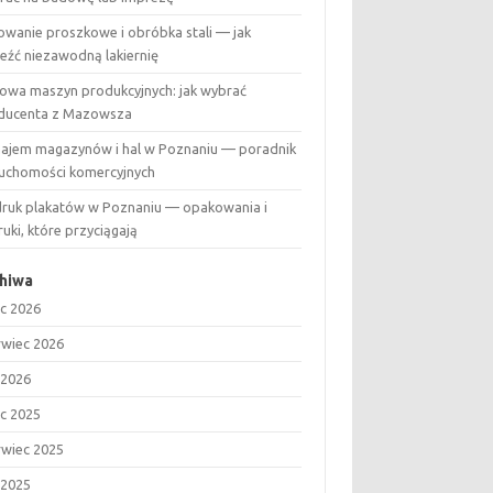
owanie proszkowe i obróbka stali — jak
leźć niezawodną lakiernię
owa maszyn produkcyjnych: jak wybrać
ducenta z Mazowsza
ajem magazynów i hal w Poznaniu — poradnik
ruchomości komercyjnych
ruk plakatów w Poznaniu — opakowania i
uki, które przyciągają
hiwa
ec 2026
rwiec 2026
 2026
ec 2025
rwiec 2025
 2025