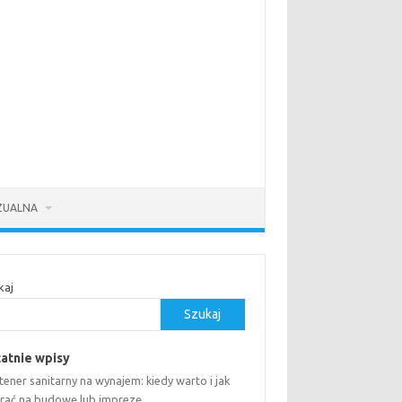
ZUALNA
kaj
Szukaj
atnie wpisy
ener sanitarny na wynajem: kiedy warto i jak
rać na budowę lub imprezę