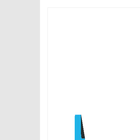
Przejdź
do
treści