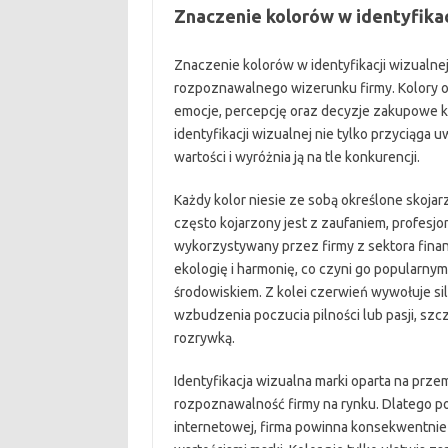
Znaczenie kolorów w identyfikac
Znaczenie kolorów w identyfikacji wizualnej
rozpoznawalnego wizerunku firmy. Kolory od
emocje, percepcję oraz decyzje zakupowe 
identyfikacji wizualnej nie tylko przyciąga 
wartości i wyróżnia ją na tle konkurencji.
Każdy kolor niesie ze sobą określone skojar
często kojarzony jest z zaufaniem, profesjo
wykorzystywany przez firmy z sektora fina
ekologię i harmonię, co czyni go popularn
środowiskiem. Z kolei czerwień wywołuje si
wzbudzenia poczucia pilności lub pasji, sz
rozrywką.
Identyfikacja wizualna marki oparta na prz
rozpoznawalność firmy na rynku. Dlatego p
internetowej, firma powinna konsekwentnie 