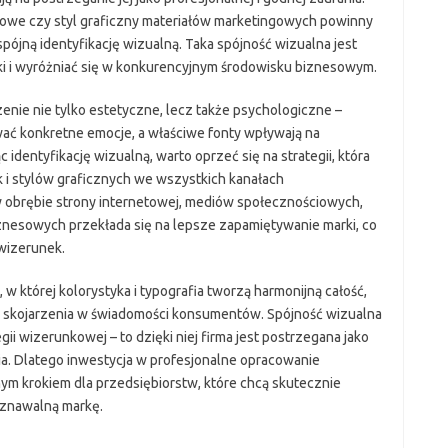
irmowe czy styl graficzny materiałów marketingowych powinny
ójną identyfikację wizualną. Taka spójność wizualna jest
ki i wyróżniać się w konkurencyjnym środowisku biznesowym.
enie nie tylko estetyczne, lecz także psychologiczne –
ć konkretne emocje, a właściwe fonty wpływają na
ąc identyfikację wizualną, warto oprzeć się na strategii, która
k i stylów graficznych we wszystkich kanałach
w obrębie strony internetowej, mediów społecznościowych,
znesowych przekłada się na lepsze zapamiętywanie marki, co
wizerunek.
w której kolorystyka i typografia tworzą harmonijną całość,
e skojarzenia w świadomości konsumentów. Spójność wizualna
gii wizerunkowej – to dzięki niej firma jest postrzegana jako
a. Dlatego inwestycja w profesjonalne opracowanie
ym krokiem dla przedsiębiorstw, które chcą skutecznie
oznawalną markę.