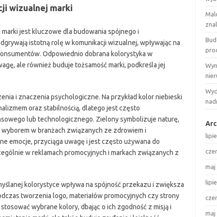
ji wizualnej marki
Mal
zna
 marki jest kluczowe dla budowania spójnego i
Bud
grywają istotną rolę w komunikacji wizualnej, wpływając na
pro
konsumentów. Odpowiednio dobrana kolorystyka w
uwagę, ale również buduje tożsamość marki, podkreśla jej
Wyn
nie
Wyd
zenia i znaczenia psychologiczne. Na przykład kolor niebieski
nadr
nalizmem oraz stabilnością, dlatego jest często
nsowego lub technologicznego. Zielony symbolizuje naturę,
Arc
ym wyborem w branżach związanych ze zdrowiem i
lipi
lne emocje, przyciąga uwagę i jest często używana do
cze
czególnie w reklamach promocyjnych i markach związanych z
maj
lipi
emyślanej kolorystyce wpływa na spójność przekazu i zwiększa
odczas tworzenia logo, materiałów promocyjnych czy strony
cze
stosować wybrane kolory, dbając o ich zgodność z misją i
maj