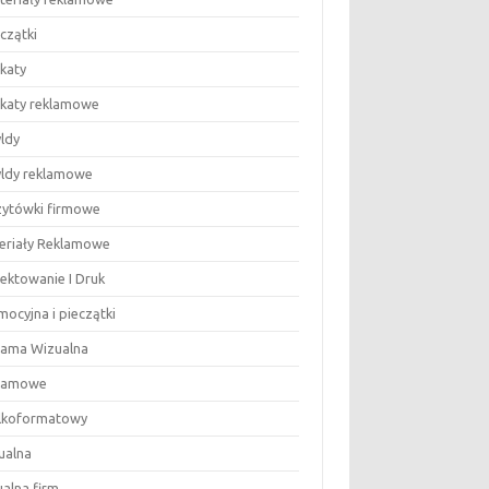
eczątki
akaty
lakaty reklamowe
yldy
zyldy reklamowe
izytówki firmowe
eriały Reklamowe
jektowanie I Druk
ocyjna i pieczątki
lama Wizualna
lamowe
lkoformatowy
ualna
ualna firm