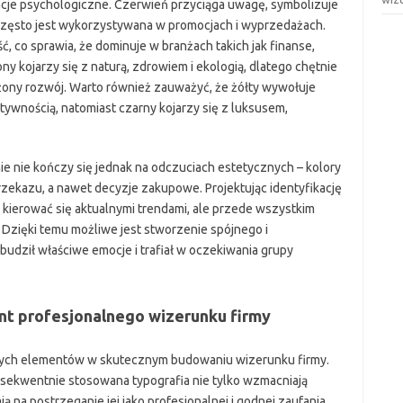
acje psychologiczne. Czerwień przyciąga uwagę, symbolizuje
o często jest wykorzystywana w promocjach i wyprzedażach.
ość, co sprawia, że dominuje w branżach takich jak finanse,
ny kojarzy się z naturą, zdrowiem i ekologią, dlatego chętnie
żony rozwój. Warto również zauważyć, że żółty wywołuje
ywnością, natomiast czarny kojarzy się z luksusem,
ie nie kończy się jednak na odczuciach estetycznych – kolory
rzekazu, a nawet decyzje zakupowe. Projektując identyfikację
o kierować się aktualnymi trendami, ale przede wszystkim
Dzięki temu możliwe jest stworzenie spójnego i
budził właściwe emocje i trafiał w oczekiwania grupy
nt profesjonalnego wizerunku firmy
wych elementów w skutecznym budowaniu wizerunku firmy.
onsekwentnie stosowana typografia nie tylko wzmacniają
 na postrzeganie jej jako profesjonalnej i godnej zaufania.