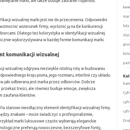
pamiętanie marki, ale także buduje zaufanie i lojalność
kwi
mar
kacji wizualnej marki jest nie do przecenienia. Odpowiedni
luty
zmocnić wizerunek firmy, wyróżnić ją na tle konkurencji
iorcami. Dlatego też kolorystyka w identyfikacji wizualnej
sty
gicznie wykorzystywana w każdej formie komunikacji marki.
gru
nt komunikacji wizualnej
lis
paź
cji wizualnej odgrywa niezwykle istotną rolę w budowaniu
powiedniego kroju pisma, jego rozmiaru, interlinii czy układu
Kat
w jaki odbierana jest marka przez odbiorców. Dobrze
ban
 przekaz treści, ale również buduje emocje, zwiększa
Cyf
 zaufania klientów.
cyf
fia stanowi nieodłączny element identyfikacji wizualnej firmy.
cyf
między znakami – może świadczyć o profesjonalizmie,
Dru
rzykład marki luksusowe często wybierają eleganckie
chnologiczne preferują nowoczesne, bezszeryfowe fonty,
i m