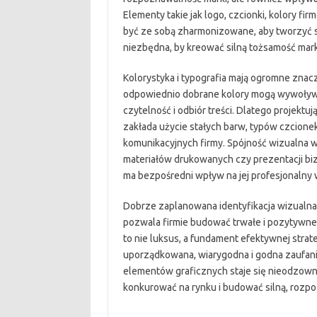
Elementy takie jak logo, czcionki, kolory f
być ze sobą zharmonizowane, aby tworzyć sp
niezbędna, by kreować silną tożsamość mar
Kolorystyka i typografia mają ogromne znacz
odpowiednio dobrane kolory mogą wywoływa
czytelność i odbiór treści. Dlatego projektuj
zakłada użycie stałych barw, typów czcione
komunikacyjnych firmy. Spójność wizualna 
materiałów drukowanych czy prezentacji bi
ma bezpośredni wpływ na jej profesjonalny 
Dobrze zaplanowana identyfikacja wizualna, 
pozwala firmie budować trwałe i pozytywn
to nie luksus, a fundament efektywnej strate
uporządkowana, wiarygodna i godna zaufani
elementów graficznych staje się nieodzown
konkurować na rynku i budować silną, rozp