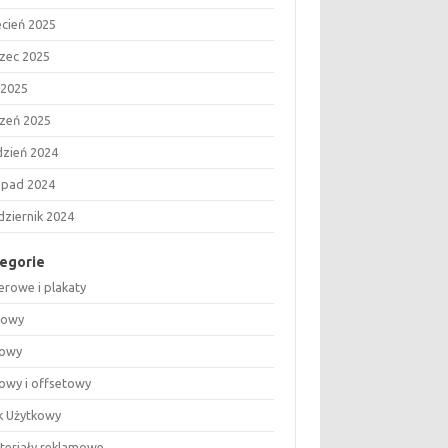
ecień 2025
zec 2025
 2025
czeń 2025
dzień 2024
topad 2024
dziernik 2024
egorie
erowe i plakaty
rowy
rowy
rowy i offsetowy
k Użytkowy
ateriały reklamowe