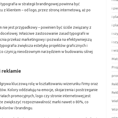
o typografia w strategii brandingowej powinna być
i pi
z klientem – od logo, przez stronę internetową, aż po
i pl
i p
m nie jest przypadkowy – powinien być ściśle związany z
 docelowej. Właściwe zastosowanie zasad typografii w
i sz
acnia przekaz marketingowy i pozwala na efektywniejszą
i s
typografia zwiększa estetykę projektów graficznych i
i w
 co czyni ją nieodzownym narzędziem w budowaniu silnej
Mat
Pro
i reklamie
prom
dgrywa kluczową rolę w kształtowaniu wizerunku firmy oraz
Rek
. Kolory oddziałują na emocje, skojarzenia i postrzeganie
Rek
iałach promocyjnych, logo czy stronie internetowej jest
Wie
oże zwiększyć rozpoznawalność marki nawet o 80%, co
kolorów i brandingu.
Wiz
wiz