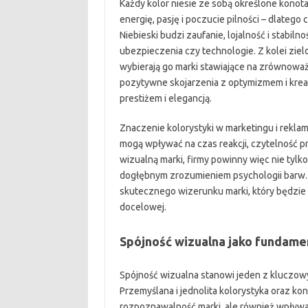
Każdy kolor niesie ze sobą określone konot
energię, pasję i poczucie pilności – dlateg
Niebieski budzi zaufanie, lojalność i stabiln
ubezpieczenia czy technologie. Z kolei zielo
wybierają go marki stawiające na zrównowa
pozytywne skojarzenia z optymizmem i kreat
prestiżem i elegancją.
Znaczenie kolorystyki w marketingu i reklam
mogą wpływać na czas reakcji, czytelność p
wizualną marki, firmy powinny więc nie tylk
dogłębnym zrozumieniem psychologii barw. 
skutecznego wizerunku marki, który będzie 
docelowej.
Spójność wizualna jako fundame
Spójność wizualna stanowi jeden z kluczo
Przemyślana i jednolita kolorystyka oraz k
rozpoznawalność marki, ale również wpływają