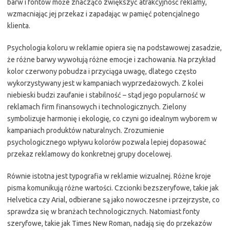
barw i fontów może znacząco zwiększyć atrakcyjność reklamy,
wzmacniając jej przekaz i zapadając w pamięć potencjalnego
klienta.
Psychologia koloru w reklamie opiera się na podstawowej zasadzie,
że różne barwy wywołują różne emocje i zachowania. Na przykład
kolor czerwony pobudza i przyciąga uwagę, dlatego często
wykorzystywany jest w kampaniach wyprzedażowych. Z kolei
niebieski budzi zaufanie i stabilność – stąd jego popularność w
reklamach firm finansowych i technologicznych. Zielony
symbolizuje harmonię i ekologię, co czyni go idealnym wyborem w
kampaniach produktów naturalnych. Zrozumienie
psychologicznego wpływu kolorów pozwala lepiej dopasować
przekaz reklamowy do konkretnej grupy docelowej.
Równie istotna jest typografia w reklamie wizualnej. Różne kroje
pisma komunikują różne wartości. Czcionki bezszeryfowe, takie jak
Helvetica czy Arial, odbierane są jako nowoczesne i przejrzyste, co
sprawdza się w branżach technologicznych. Natomiast fonty
szeryfowe, takie jak Times New Roman, nadają się do przekazów