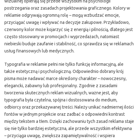
wizualnej opierają się przede wszystkim na psychologii
postrzegania oraz zasadach projektowania graficznego. Kolory w
reklamie odgrywają ogromną rolę – mogą wzbudzać emocje,
przyciągać uwagę i wpływać na decyzje zakupowe. Przykładowo,
czerwony kolor może kojarzyć się z energią i pilnością, dlatego jest
często stosowany w promocjach i wyprzedażach, natomiast
niebieski buduje zaufanie i stabilność, co sprawdza się w reklamach
usług finansowych lub medycznych.
Typografia w reklamie pełni nie tylko funkcję informacyjną, ale
także estetyczną i psychologiczną. Odpowiednio dobrany krój
pisma może nadawać marce określony charakter – nowoczesny,
elegancki, zabawny lub profesjonalny. Zgodnie z zasadami
tworzenia skutecznych reklam wizualnych, ważne jest, aby
typografia była czytelna, spójna i dostosowana do medium,
odbiorcy oraz przekazywanej treści. Należy unikać nadmiernej ilości
fontów w jednym projekcie oraz zadbać o odpowiedni kontrast
między tekstem a tłem. Dzięki zachowaniu tych zasad reklama staje
się nie tylko bardziej estetyczna, ale przede wszystkim efektywna
– przyciąga uwagę, zwiększa zapamiętywalność i wspiera